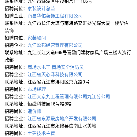
联系地址：九江市濂溪区中茂铂宫1一106号
招聘岗位：
家装设计总监
招聘企业：
南昌华佑装饰工程有限公司
联系地址：九江市长江大道与南海路交汇处光辉大厦一楼华佑
装饰
招聘岗位：
家装顾问
招聘企业：
九江盈邦经营管理有限公司
联系地址：九江长江大道669号喜盈门建材家具广场三楼人资行
政部
招聘岗位：
商场水电工
商场安全消防员
招聘企业：
江西省天心泽科技有限公司
联系地址：江西省九江市浔阳区京九路9号
招聘岗位：
市场经理
招聘企业：
江西大京九工程管理有限公司九江分公司
联系地址：恒盛科技园16号楼8楼
招聘岗位：
造价师
招聘企业：
江西省东源晟房地产开发有限公司
联系地址：江西省九江市永修县信南山水美地
招聘岗位：
土建技术主管