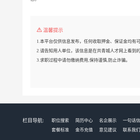
温馨提示
1.本平台仅供信息发布，任何收取押金、保证金均有
2.请告知用人单位，该信息是在共青城人才网上看到
3.求职过程中请勿缴纳费用,保持谨慎,防止诈骗。
栏目导航:
职位搜索
简历中心
名企展示
一句话
套餐标准
金币充值
意见建议
联系我