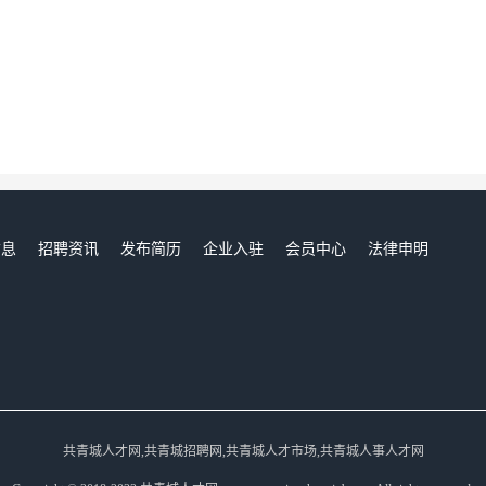
信息
招聘资讯
发布简历
企业入驻
会员中心
法律申明
们
共青城人才网,共青城招聘网,共青城人才市场,共青城人事人才网