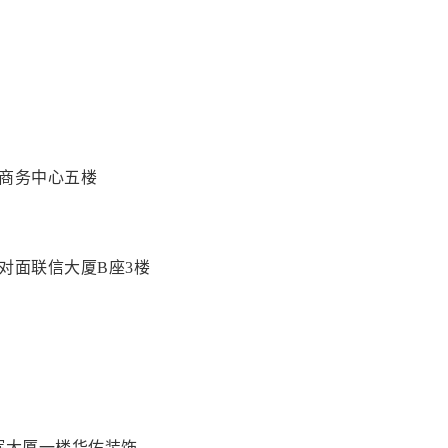
阳商务中心五楼
对面联信大厦B座3楼
辉大厦一楼华佑装饰