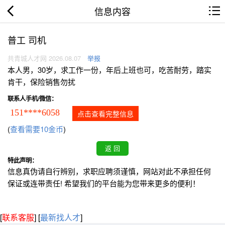
信息内容
普工 司机
共青城人才网 2026.08.07
举报
本人男，30岁，求工作一份，年后上班也可，吃苦耐劳，踏实
肯干，保险销售勿扰
联系人手机/微信：
151****6058
点击查看完整信息
(
查看需要10金币
)
特此声明：
信息真伪请自行辨别，求职应聘须谨慎，网站对此不承担任何
保证或连带责任! 希望我们的平台能为您带来更多的便利！
[
联系客服
]
[
最新找人才
]