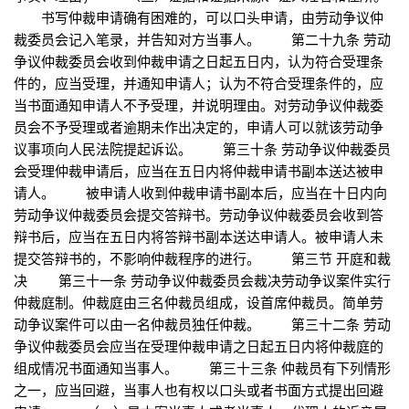
书写仲裁申请确有困难的，可以口头申请，由劳动争议仲
裁委员会记入笔录，并告知对方当事人。 第二十九条 劳动
争议仲裁委员会收到仲裁申请之日起五日内，认为符合受理条
件的，应当受理，并通知申请人；认为不符合受理条件的，应
当书面通知申请人不予受理，并说明理由。对劳动争议仲裁委
员会不予受理或者逾期未作出决定的，申请人可以就该劳动争
议事项向人民法院提起诉讼。 第三十条 劳动争议仲裁委员
会受理仲裁申请后，应当在五日内将仲裁申请书副本送达被申
请人。 被申请人收到仲裁申请书副本后，应当在十日内向
劳动争议仲裁委员会提交答辩书。劳动争议仲裁委员会收到答
辩书后，应当在五日内将答辩书副本送达申请人。被申请人未
提交答辩书的，不影响仲裁程序的进行。 第三节 开庭和裁
决 第三十一条 劳动争议仲裁委员会裁决劳动争议案件实行
仲裁庭制。仲裁庭由三名仲裁员组成，设首席仲裁员。简单劳
动争议案件可以由一名仲裁员独任仲裁。 第三十二条 劳动
争议仲裁委员会应当在受理仲裁申请之日起五日内将仲裁庭的
组成情况书面通知当事人。 第三十三条 仲裁员有下列情形
之一，应当回避，当事人也有权以口头或者书面方式提出回避