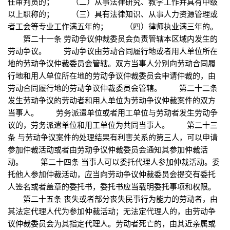
任审判员的； （二）从事法律研究、教学工作并具有中级
以上职称的； （三）具有法律知识、从事人力资源管理或
者工会等专业工作满五年的； （四）律师执业满三年的。
第二十一条 劳动争议仲裁委员会负责管辖本区域内发生的
劳动争议。 劳动争议由劳动合同履行地或者用人单位所在
地的劳动争议仲裁委员会管辖。双方当事人分别向劳动合同履
行地和用人单位所在地的劳动争议仲裁委员会申请仲裁的，由
劳动合同履行地的劳动争议仲裁委员会管辖。 第二十二条
发生劳动争议的劳动者和用人单位为劳动争议仲裁案件的双方
当事人。 劳务派遣单位或者用工单位与劳动者发生劳动争
议的，劳务派遣单位和用工单位为共同当事人。 第二十三
条 与劳动争议案件的处理结果有利害关系的第三人，可以申请
参加仲裁活动或者由劳动争议仲裁委员会通知其参加仲裁活
动。 第二十四条 当事人可以委托代理人参加仲裁活动。委
托他人参加仲裁活动，应当向劳动争议仲裁委员会提交有委托
人签名或者盖章的委托书，委托书应当载明委托事项和权限。
第二十五条 丧失或者部分丧失民事行为能力的劳动者，由
其法定代理人代为参加仲裁活动；无法定代理人的，由劳动争
议仲裁委员会为其指定代理人。劳动者死亡的，由其近亲属或