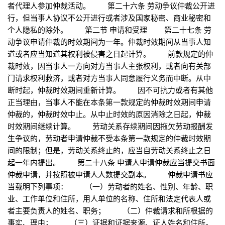
者代理人参加仲裁活动。 第二十六条 劳动争议仲裁公开进
行，但当事人协议不公开进行或者涉及国家秘密、商业秘密和
个人隐私的除外。 第二节 申请和受理 第二十七条 劳
动争议申请仲裁的时效期间为一年。仲裁时效期间从当事人知
道或者应当知道其权利被侵害之日起计算。 前款规定的仲
裁时效，因当事人一方向对方当事人主张权利，或者向有关部
门请求权利救济，或者对方当事人同意履行义务而中断。从中
断时起，仲裁时效期间重新计算。 因不可抗力或者有其他
正当理由，当事人不能在本条第一款规定的仲裁时效期间申请
仲裁的，仲裁时效中止。从中止时效的原因消除之日起，仲裁
时效期间继续计算。 劳动关系存续期间因拖欠劳动报酬发
生争议的，劳动者申请仲裁不受本条第一款规定的仲裁时效期
间的限制；但是，劳动关系终止的，应当自劳动关系终止之日
起一年内提出。 第二十八条 申请人申请仲裁应当提交书面
仲裁申请，并按照被申请人人数提交副本。 仲裁申请书应
当载明下列事项： （一）劳动者的姓名、性别、年龄、职
业、工作单位和住所，用人单位的名称、住所和法定代表人或
者主要负责人的姓名、职务； （二）仲裁请求和所根据的
事实、理由； （三）证据和证据来源、证人姓名和住所。