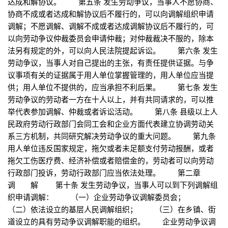
达成和解协议。 第五条 发生劳动争议，当事人不愿协商、
协商不成或者达成和解协议后不履行的，可以向调解组织申请
调解；不愿调解、调解不成或者达成调解协议后不履行的，可
以向劳动争议仲裁委员会申请仲裁；对仲裁裁决不服的，除本
法另有规定的外，可以向人民法院提起诉讼。 第六条 发生
劳动争议，当事人对自己提出的主张，有责任提供证据。与争
议事项有关的证据属于用人单位掌握管理的，用人单位应当提
供；用人单位不提供的，应当承担不利后果。 第七条 发生
劳动争议的劳动者一方在十人以上，并有共同请求的，可以推
举代表参加调解、仲裁或者诉讼活动。 第八条 县级以上人
民政府劳动行政部门会同工会和企业方面代表建立协调劳动关
系三方机制，共同研究解决劳动争议的重大问题。 第九条
用人单位违反国家规定，拖欠或者未足额支付劳动报酬，或者
拖欠工伤医疗费、经济补偿或者赔偿金的，劳动者可以向劳动
行政部门投诉，劳动行政部门应当依法处理。 第二章
调 解 第十条 发生劳动争议，当事人可以到下列调解组
织申请调解： （一）企业劳动争议调解委员会；
（二）依法设立的基层人民调解组织； （三）在乡镇、街
道设立的具有劳动争议调解职能的组织。 企业劳动争议调