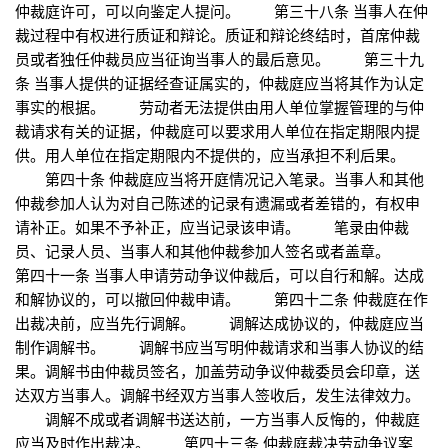
仲裁庭许可，可以向鉴定人提问。 第三十八条 当事人在仲
裁过程中有权进行质证和辩论。质证和辩论终结时，首席仲裁
员或者独任仲裁员应当征询当事人的最后意见。 第三十九
条 当事人提供的证据经查证属实的，仲裁庭应当将其作为认定
事实的根据。 劳动者无法提供由用人单位掌握管理的与仲
裁请求有关的证据，仲裁庭可以要求用人单位在指定期限内提
供。用人单位在指定期限内不提供的，应当承担不利后果。
第四十条 仲裁庭应当将开庭情况记入笔录。当事人和其他
仲裁参加人认为对自己陈述的记录有遗漏或者差错的，有权申
请补正。如果不予补正，应当记录该申请。 笔录由仲裁
员、记录人员、当事人和其他仲裁参加人签名或者盖章。
第四十一条 当事人申请劳动争议仲裁后，可以自行和解。达成
和解协议的，可以撤回仲裁申请。 第四十二条 仲裁庭在作
出裁决前，应当先行调解。 调解达成协议的，仲裁庭应当
制作调解书。 调解书应当写明仲裁请求和当事人协议的结
果。调解书由仲裁员签名，加盖劳动争议仲裁委员会印章，送
达双方当事人。调解书经双方当事人签收后，发生法律效力。
调解不成或者调解书送达前，一方当事人反悔的，仲裁庭
应当及时作出裁决。 第四十三条 仲裁庭裁决劳动争议案