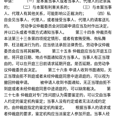
申请： （一）是本案当事人或者当事人、代理人的近亲属
的； （二）与本案有利害关系的； （三）与本案当事
人、代理人有其他关系，可能影响公正裁决的； （四）私
自会见当事人、代理人，或者接受当事人、代理人的请客送礼
的。 劳动争议仲裁委员会对回避申请应当及时作出决定，
并以口头或者书面方式通知当事人。 第三十四条 仲裁员有
本法第三十三条第四项规定情形，或者有索贿受贿、徇私舞
弊、枉法裁决行为的，应当依法承担法律责任。劳动争议仲裁
委员会应当将其解聘。 第三十五条 仲裁庭应当在开庭五日
前，将开庭日期、地点书面通知双方当事人。当事人有正当理
由的，可以在开庭三日前请求延期开庭。是否延期，由劳动争
议仲裁委员会决定。 第三十六条 申请人收到书面通知，无
正当理由拒不到庭或者未经仲裁庭同意中途退庭的，可以视为
撤回仲裁申请。 被申请人收到书面通知，无正当理由拒不
到庭或者未经仲裁庭同意中途退庭的，可以缺席裁决。 第
三十七条 仲裁庭对专门性问题认为需要鉴定的，可以交由当事
人约定的鉴定机构鉴定；当事人没有约定或者无法达成约定
的，由仲裁庭指定的鉴定机构鉴定。 根据当事人的请求或
者仲裁庭的要求，鉴定机构应当派鉴定人参加开庭。当事人经