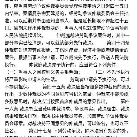
件，应当自劳动争议仲裁委员会受理仲裁申请之日起四十五日
内结束。案情复杂需要延期的，经劳动争议仲裁委员会主任批
准，可以延期并书面通知当事人，但是延长期限不得超过十五
日。逾期未作出仲裁裁决的，当事人可以就该劳动争议事项向
人民法院提起诉讼。 仲裁庭裁决劳动争议案件时，其中一
部分事实已经清楚，可以就该部分先行裁决。 第四十四条
仲裁庭对追索劳动报酬、工伤医疗费、经济补偿或者赔偿金的
案件，根据当事人的申请，可以裁决先予执行，移送人民法院
执行。 仲裁庭裁决先予执行的，应当符合下列条件：
（一）当事人之间权利义务关系明确； （二）不先予执行
将严重影响申请人的生活。 劳动者申请先予执行的，可以
不提供担保。 第四十五条 裁决应当按照多数仲裁员的意见
作出，少数仲裁员的不同意见应当记入笔录。仲裁庭不能形成
多数意见时，裁决应当按照首席仲裁员的意见作出。 第四
十六条 裁决书应当载明仲裁请求、争议事实、裁决理由、裁决
结果和裁决日期。裁决书由仲裁员签名，加盖劳动争议仲裁委
员会印章。对裁决持不同意见的仲裁员，可以签名，也可以不
签名。 第四十七条 下列劳动争议，除本法另有规定的外，