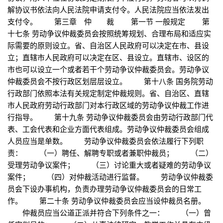
解协议书依法向人民法院申请支付令。人民法院应当依法发出
支付令。 第三章 仲 裁 第一节 一般规定 第
十七条 劳动争议仲裁委员会按照统筹规划、合理布局和适应实
际需要的原则设立。省、自治区人民政府可以决定在市、县设
立；直辖市人民政府可以决定在区、县设立。直辖市、设区的
市也可以设立一个或者若干个劳动争议仲裁委员会。劳动争议
仲裁委员会不按行政区划层层设立。 第十八条 国务院劳动
行政部门依照本法有关规定制定仲裁规则。省、自治区、直辖
市人民政府劳动行政部门对本行政区域的劳动争议仲裁工作进
行指导。 第十九条 劳动争议仲裁委员会由劳动行政部门代
表、工会代表和企业方面代表组成。劳动争议仲裁委员会组成
人员应当是单数。 劳动争议仲裁委员会依法履行下列职
责： （一）聘任、解聘专职或者兼职仲裁员； （二）
受理劳动争议案件； （三）讨论重大或者疑难的劳动争议
案件； （四）对仲裁活动进行监督。 劳动争议仲裁委
员会下设办事机构，负责办理劳动争议仲裁委员会的日常工
作。 第二十条 劳动争议仲裁委员会应当设仲裁员名册。
仲裁员应当公道正派并符合下列条件之一： （一）曾