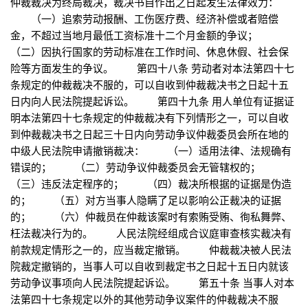
仲裁裁决为终局裁决，裁决书自作出之日起发生法律效力：
（一）追索劳动报酬、工伤医疗费、经济补偿或者赔偿
金，不超过当地月最低工资标准十二个月金额的争议；
（二）因执行国家的劳动标准在工作时间、休息休假、社会保
险等方面发生的争议。 第四十八条 劳动者对本法第四十七
条规定的仲裁裁决不服的，可以自收到仲裁裁决书之日起十五
日内向人民法院提起诉讼。 第四十九条 用人单位有证据证
明本法第四十七条规定的仲裁裁决有下列情形之一，可以自收
到仲裁裁决书之日起三十日内向劳动争议仲裁委员会所在地的
中级人民法院申请撤销裁决： （一）适用法律、法规确有
错误的； （二）劳动争议仲裁委员会无管辖权的；
（三）违反法定程序的； （四）裁决所根据的证据是伪造
的； （五）对方当事人隐瞒了足以影响公正裁决的证据
的； （六）仲裁员在仲裁该案时有索贿受贿、徇私舞弊、
枉法裁决行为的。 人民法院经组成合议庭审查核实裁决有
前款规定情形之一的，应当裁定撤销。 仲裁裁决被人民法
院裁定撤销的，当事人可以自收到裁定书之日起十五日内就该
劳动争议事项向人民法院提起诉讼。 第五十条 当事人对本
法第四十七条规定以外的其他劳动争议案件的仲裁裁决不服