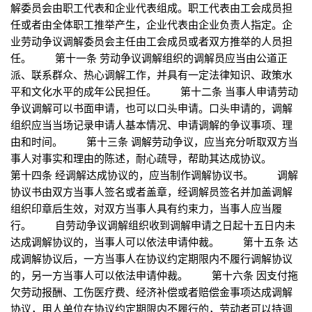
解委员会由职工代表和企业代表组成。职工代表由工会成员担
任或者由全体职工推举产生，企业代表由企业负责人指定。企
业劳动争议调解委员会主任由工会成员或者双方推举的人员担
任。 第十一条 劳动争议调解组织的调解员应当由公道正
派、联系群众、热心调解工作，并具有一定法律知识、政策水
平和文化水平的成年公民担任。 第十二条 当事人申请劳动
争议调解可以书面申请，也可以口头申请。口头申请的，调解
组织应当当场记录申请人基本情况、申请调解的争议事项、理
由和时间。 第十三条 调解劳动争议，应当充分听取双方当
事人对事实和理由的陈述，耐心疏导，帮助其达成协议。
第十四条 经调解达成协议的，应当制作调解协议书。 调解
协议书由双方当事人签名或者盖章，经调解员签名并加盖调解
组织印章后生效，对双方当事人具有约束力，当事人应当履
行。 自劳动争议调解组织收到调解申请之日起十五日内未
达成调解协议的，当事人可以依法申请仲裁。 第十五条 达
成调解协议后，一方当事人在协议约定期限内不履行调解协议
的，另一方当事人可以依法申请仲裁。 第十六条 因支付拖
欠劳动报酬、工伤医疗费、经济补偿或者赔偿金事项达成调解
协议，用人单位在协议约定期限内不履行的，劳动者可以持调