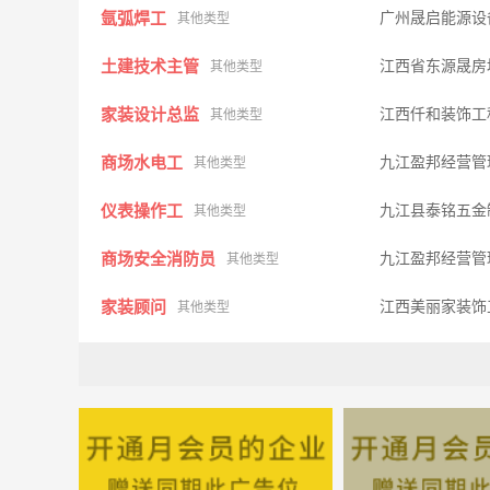
氩弧焊工
广州晟启能源设
其他类型
土建技术主管
江西省东源晟房
其他类型
家装设计总监
江西仟和装饰工
其他类型
商场水电工
九江盈邦经营管
其他类型
仪表操作工
九江县泰铭五金
其他类型
商场安全消防员
九江盈邦经营管
其他类型
家装顾问
江西美丽家装饰
其他类型
保洁员
九江金鹭硬质合
其他类型
家装顾问
南昌华佑装饰工
其他类型
绘图员
九江汇美装饰设
其他类型