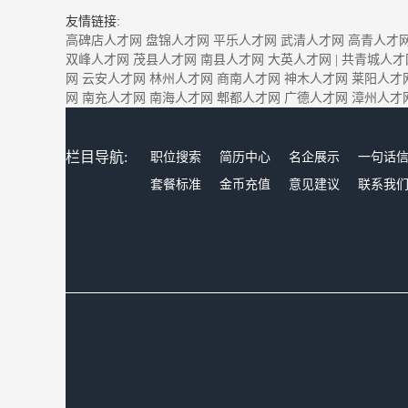
友情链接:
高碑店人才网
盘锦人才网
平乐人才网
武清人才网
高青人才
双峰人才网
茂县人才网
南县人才网
大英人才网
|
共青城人才
网
云安人才网
林州人才网
商南人才网
神木人才网
莱阳人才
网
南充人才网
南海人才网
郫都人才网
广德人才网
漳州人才
栏目导航:
职位搜索
简历中心
名企展示
一句话
套餐标准
金币充值
意见建议
联系我