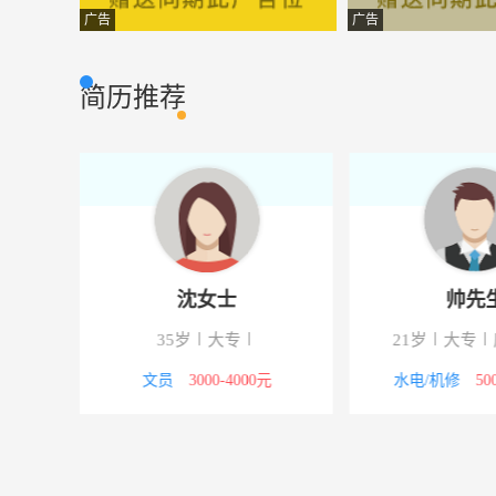
水电工程师
九江宝梁房地产
其他类型
广告
广告
家居设计师
萍乡经济技术开
其他类型
简历推荐
导购
萍乡经济技术开
其他类型
造价员
江西省信南房地
其他类型
预结算员
九江鼎辉电力有
其他类型
土建房建施工员
江西恒泰园林建
其他类型
沈女士
帅先
造价员
江西恒泰园林建
其他类型
35岁
大专
21岁
大专
包装工
九江市裕同印刷
其他类型
8000元
文员
3000-4000元
水电/机修
50