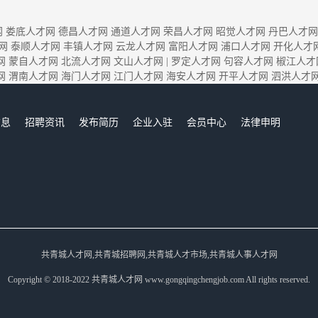
网
娄底人才网
德昌人才网
通道人才网
荣昌人才网
昭觉人才网
丹巴人才网
网
泰顺人才网
丰镇人才网
云龙人才网
富阳人才网
浦口人才网
开化人才
网
蒙自人才网
北流人才网
文山人才网
|
罗定人才网
句容人才网
椒江人才
网
渭南人才网
海门人才网
江门人才网
海安人才网
开平人才网
泗洪人才
信息
招聘资讯
发布简历
企业入驻
会员中心
法律申明
们
共青城人才网,共青城招聘网,共青城人才市场,共青城人事人才网
Copyright © 2018-2022 共青城人才网 www.gongqingchengjob.com All rights reserved.